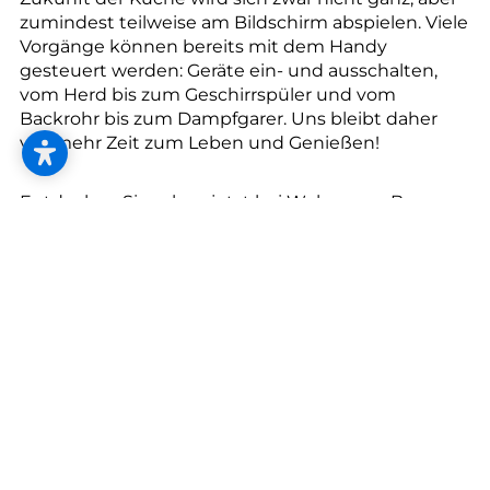
zumindest teilweise am Bildschirm abspielen. Viele
Vorgänge können bereits mit dem Handy
gesteuert werden: Geräte ein- und ausschalten,
vom Herd bis zum Geschirrspüler und vom
Backrohr bis zum Dampfgarer. Uns bleibt daher
viel mehr Zeit zum Leben und Genießen!
Entdecken Sie schon jetzt bei Wohnraum Bauer,
dem Möbelhändler in Neulengbach und Krems an
der Donau, wie Sie die digitale Vernetzung in der
Küche am besten nutzen können.