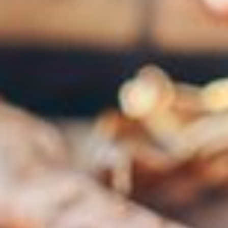
--
--