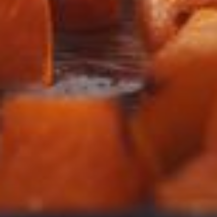
--
--