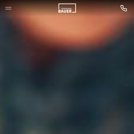
--

