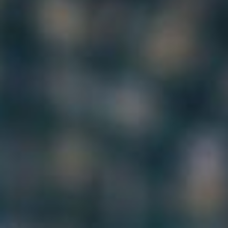
--
--