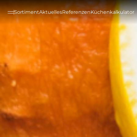
--

Sortiment
Aktuelles
Referenzen
Küchenkalkulator