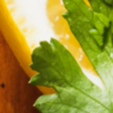
---
---