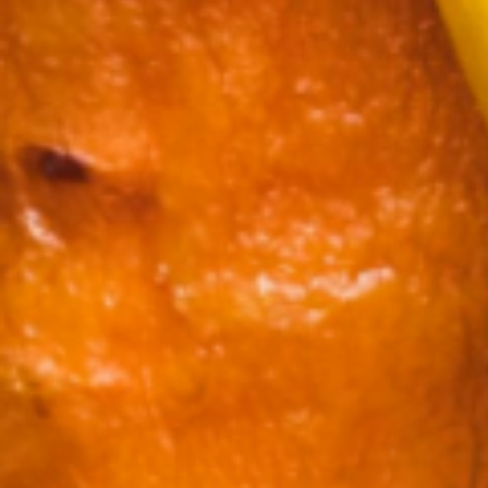
--
--