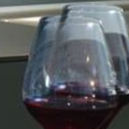
--
--