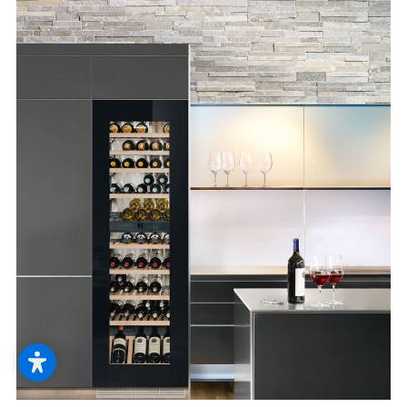
--
--