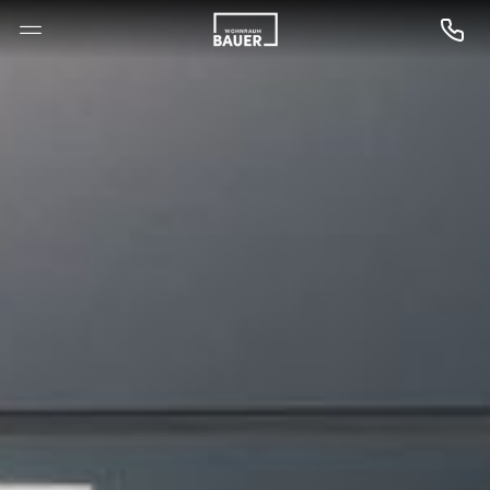
--

