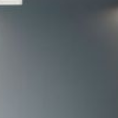
--
--