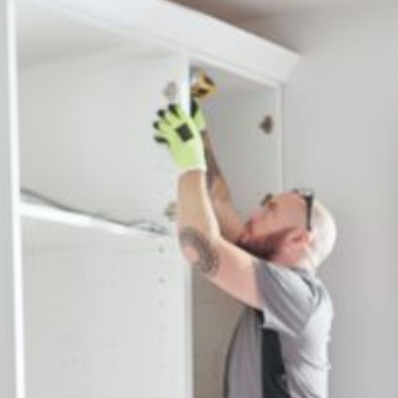
--
--