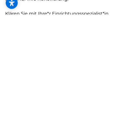
--
Klären Sie mit Ihre*r Einrichtungsspezialist*in,
welche Gewerke benötigt werden. Das können
Maler, Boden- und Fliesenleger, Elektriker und
eventuell Installateure sein.
Beauftragen Sie Ihre*n Einrichtungsspezialist*in
nach dem Motto „alles aus einer Hand“ mit der
Koordination sämtlicher Gewerke – für einen
reibungslosen Ablauf.
Überlassen Sie ihm bzw. ihr die Organisation und
Abwicklung der entsprechenden
Kostenvoranschläge.
Lassen Sie einen Zeitplan erstellen, der sämtliche
Arbeitsschritte und die zeitliche Abfolge festlegt.