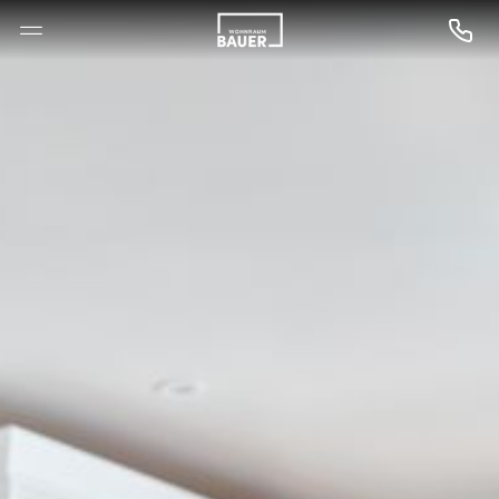
--

