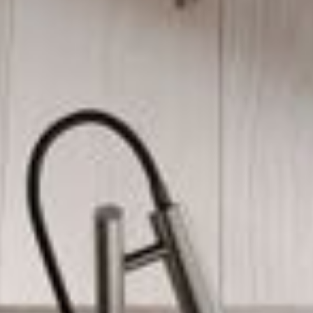
--
--