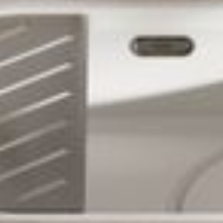
--
--