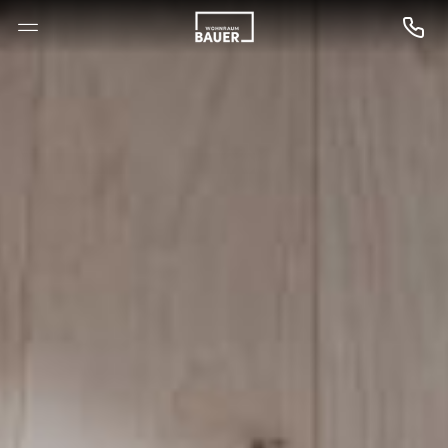
--

