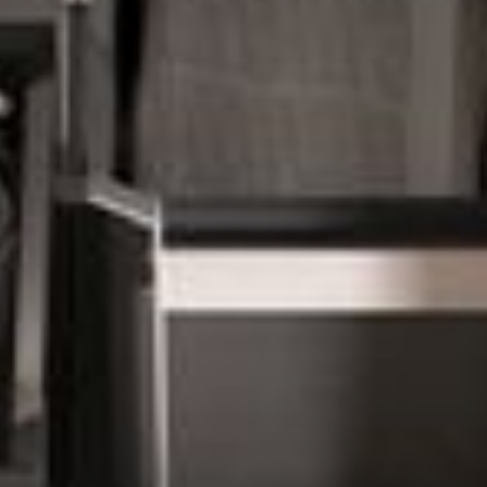
--
--