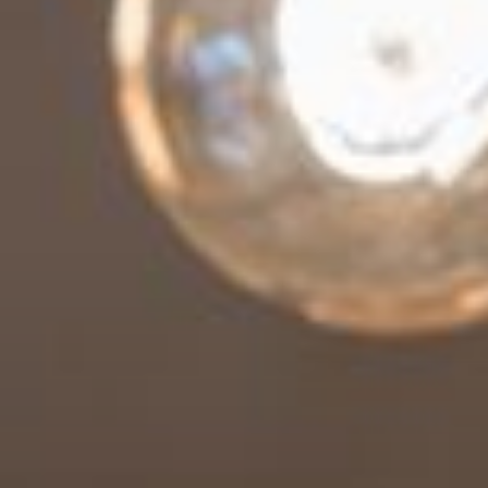
--
--