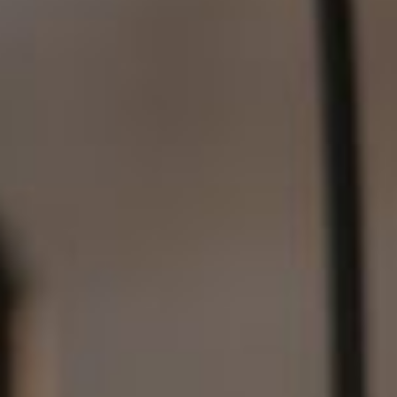
--
--