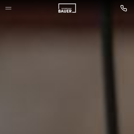
--

