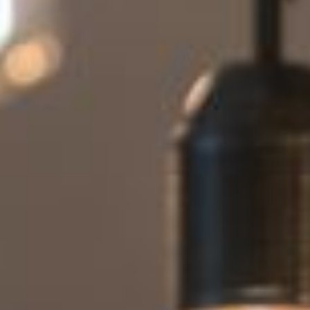
--
--